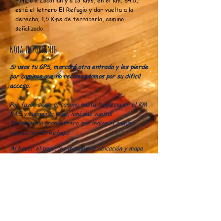
rumbo a Zacatlán y a 13 Kms, en el Km. 84.5,
está el letrero El Refugio
y dar vuelta a la
derecha. 1.5 Kms de terracería, camino
señalizado.
NOTA IMPORTANTE
Si usas tu GPS, marcará otra entrada y les pierde
por caminos que no recomendamos por su dificil
acceso.
Por favor sigue el camino hasta la iglesia en el KM
84.5 y cuando la veas, ¡ahí das vuelta!
Tenemos un gran letrero que indica el camino
correcto a El Refugio
Al hacer el pago, les mandamos ubicación y mapa
de terracería. Hacemos la recomendación del
mejor camino para llegar.