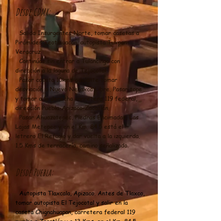
Desde CDMX:​
Salida Insurgentes Norte, tomar casetas a
Pirámides Teotihuacán, autopista Tuxpan-
Veracruz.
Continúas sin entrar a Tulancingo con
dirección a la laguna de Tejocotal.
Pasar caseta 10kms adelante tomar
desviación a Nuevo Necaxca Libre.
Pasar tope
y tomar a la derecha carretera 119 federal,
dirección Puebla-Apizaco-Zacatlán.
Pasar Ahuazotepec, Piedras Encimadas, Las
Lajas Metepec y en el Km. 84.5 está el
letrero El Refugio y dar vuelta a la izquierda.
1.5 Kms de terracería, camino señalizado.
Desde Puebla:
Autopista Tlaxcala, Apizaco. Antes de Tlaxco,
tomar autopista El Tejocotal y salir en la
caseta Chignahuapan, carretera federal 119