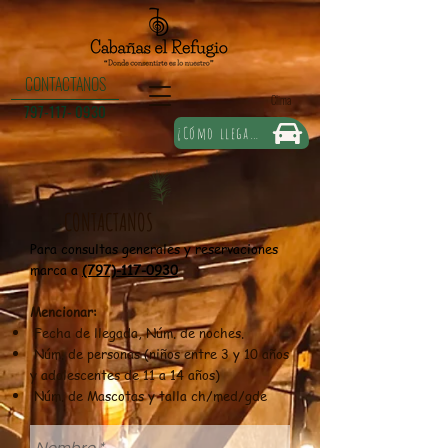
CONTACTANOS
Clima
797-117- 0930
¿Cómo llegar?
CONTACTANOS
Para consultas generales y reservaciones
marca a
(797)-117-0930
Mencionar:
Fecha de llegada, Núm. de noches.
Núm. de personas (niños entre 3 y 10 años
y adolescentes de 11 a 14 años)
Núm. de Mascotas y talla ch/med/gde