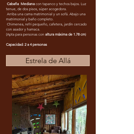
Cabaña Mediana
con tapanco y techos bajos. Luz
tenue, de dos pisos, súper acogedora.
Arriba una cama matrimonial y un sofá. Abajo una
matrimonial y baño completo.
Chimenea, refri pequeño, cafetera, jardín cercado
con asador y hamaca.
(Apta para personas con
altura máxima de 1.78 cm
)
Capacidad: 2 a 4 personas
Estrela de Allá