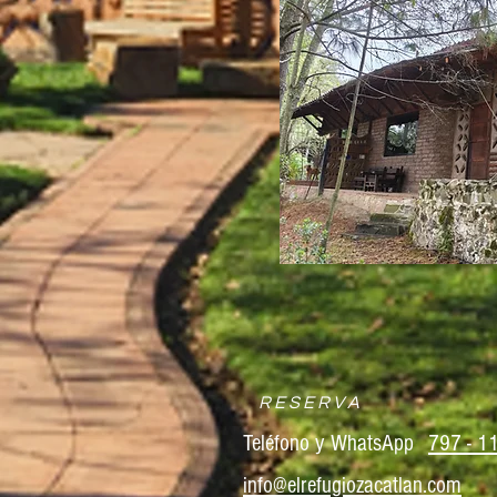
R E S E R V A
Teléfono y WhatsApp
797 - 1
info@elrefugiozacatlan.com