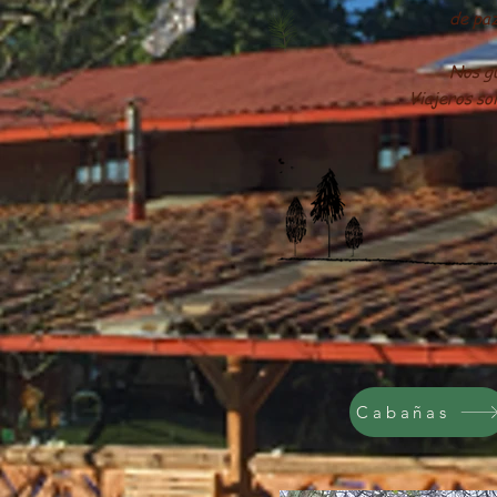
de paz
Nos gu
Viajeros so
Cabañas