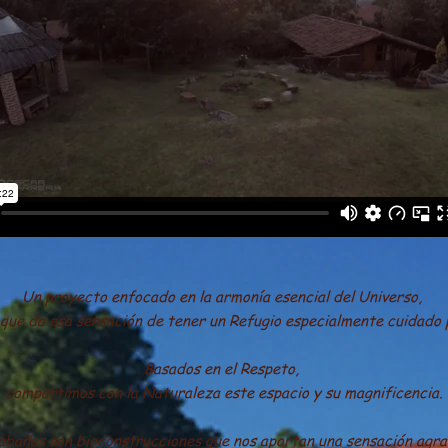
Un proyecto enfocado en la armonía esencial del Universo,
que da esa sensación de tener un Refugio especialmente cuidado p
Basados en el Respeto,
compartimos con la Naturaleza este espacio y su magnificencia.
abañas son bioconstrucciones que nos aportan una sensación agr