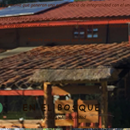
 y armonía que generan una experiencia de integralidad con el un
sta consentir a quien decide darse un respiro por este cachito de
los, con pareja, con familia, con animales de compañía...todos son 
Tómate ese descanso que te mereces.
Haz de este bello lugar: Tu Refugio
EN EL BOSQUE
naturaleza y tranquilidad