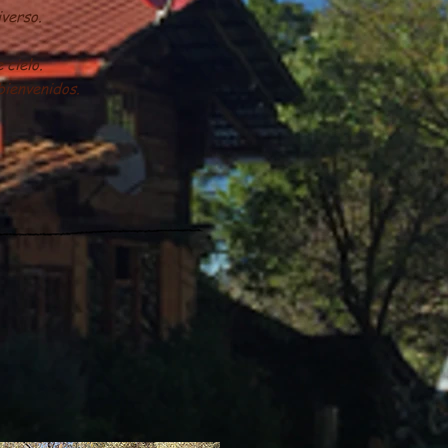
iverso.
 cielo.
bienvenidos.