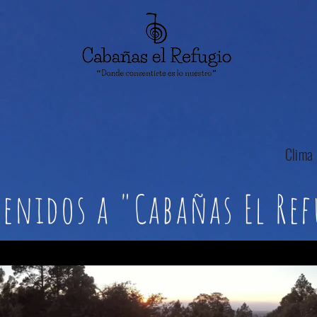
¿Somos Pet Friendly?
Actividades e instalaciones
FAQ
Import
Escribe o llama al
797-117- 0930
Clima
enidos a "Cabañas El Re