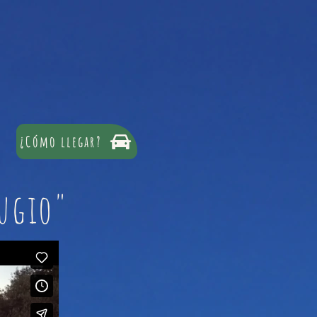
ante
Para grupos
Cancelaciones
¿Cómo llegar?
fugio"