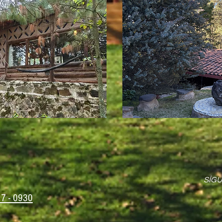
SÍG
17 - 0930