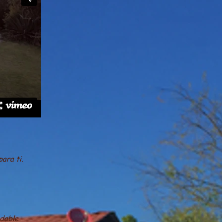
ara ti.
adable