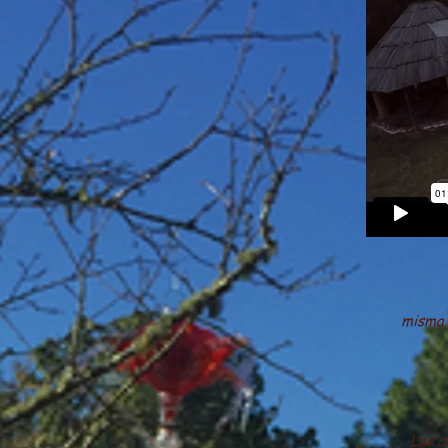
misma 
Las c